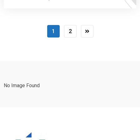
1
2
No Image Found