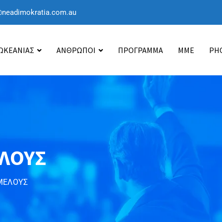
@neadimokratia.com.au
 ΩΚΕΑΝΙΑΣ
ΑΝΘΡΩΠΟΙ
ΠΡΟΓΡΑΜΜΑ
ΜΜΕ
PH
ΛΟΥΣ
ΜΕΛΟΥΣ