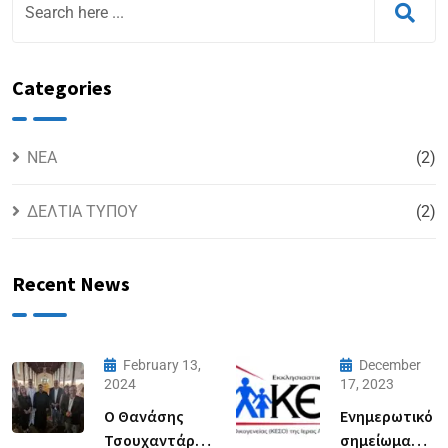
Categories
NEA
(2)
ΔΕΛΤΙΑ ΤΥΠΟΥ
(2)
Recent News
February 13,
December
2024
17, 2023
Ο Θανάσης
Ενημερωτικό
Τσουχαντάρης
σημείωμα