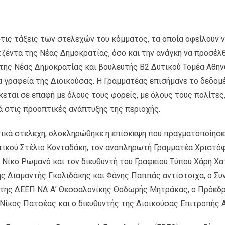
τις τάξεις των στελεχών του κόμματος, τα οποία οφείλουν ν
τζέντα της Νέας Δημοκρατίας, όσο και την ανάγκη να προσέλ
 της Νέας Δημοκρατίας και βουλευτής Β2 Δυτικού Τομέα Αθη
 γραφεία της Διοικούσας. Η Γραμματέας επισήμανε το δεδομέ
εται σε επαφή με όλους τους φορείς, με όλους τους πολίτες
ά στις προοπτικές ανάπτυξης της περιοχής.
ικά στελέχη, ολοκληρώθηκε η επίσκεψη που πραγματοποίησε
ικού Στέλιο Κονταδάκη, τον αναπληρωτή Γραμματέα Χριστόφο
 Νίκο Ρωμανό και τον διευθυντή του Γραφείου Τύπου Χάρη Χ
ης Διαμαντής Γκολιδάκης και Φάνης Παππάς αντίστοιχα, ο Σ
 της ΔΕΕΠ ΝΔ Α’ Θεσσαλονίκης Θοδωρής Μητράκας, ο Πρόεδ
ίκος Πατσέας και ο διευθυντής της Διοικούσας Επιτροπής 