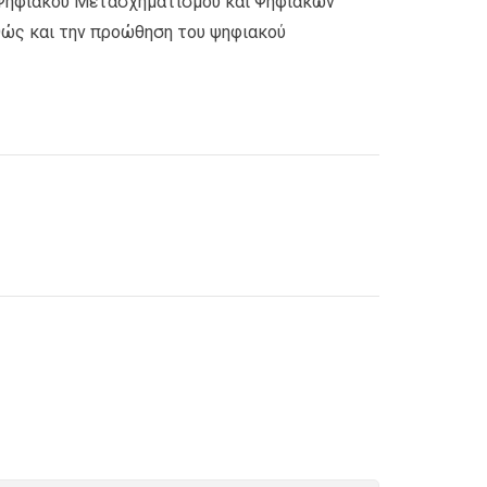
ο Ψηφιακού Μετασχηματισμού και Ψηφιακών
θώς και την προώθηση του ψηφιακού