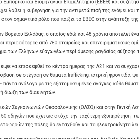
Εμπορικό και Βιομηχανικό Επιμελητήριο (ΕΒΕΘ) και συζήτησ
χει λάβει η κυβέρνηση για την αντιμετώπισή της ενόψει και
στον σημαντικό ρόλο που παίζει το ΕΒΕΘ στην ανάπτυξη της 
 Βορείου Ελλάδας, ο οποίος εδώ και 48 χρόνια αποτελεί έν
 περισσότερες από 780 εταιρείες και επιχειρηματικούς ομίλ
χημα των Ελλήνων εξαγωγέων περί άμεσης ραγδαίας αύξησης
ιψε να επισκεφθεί το κέντρο ημέρας της Α21 και να συγχαρ
βαση σε στέγαση σε θύματα trafficking, ιατρική φροντίδα, ψ
πάντα ανάλογα με τις εξατομικευμένες ανάγκες κάθε θύματο
ή δίωξη των διακινητών.
κών Συγκοινωνιών Θεσσαλονίκης (ΟΑΣΘ) και στην Γενική Ασ
150 οδηγών που έχει ως στόχο την ταχύτερη εξυπηρέτηση των
εταφορών της πόλης θα ενταχθούν και τα ηλεκτροκίνητα λε