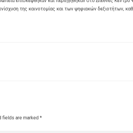
ροσωπεία επισκέφθηκαν και περιηγήθηκαν στο Διεθνές Κέντρ
 ενίσχυση της καινοτομίας και των ψηφιακών δεξιοτήτων, κα
sapp
are
a
ail
d fields are marked
*