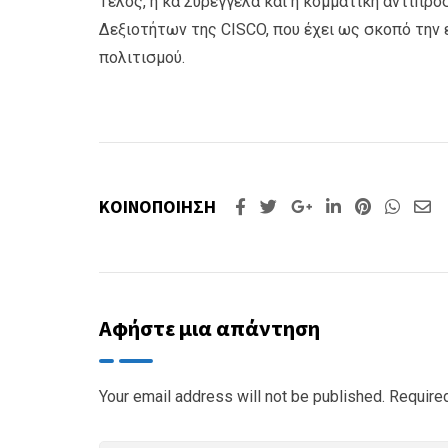
Τέλος, η κα Συρεγγέλα και η κομματική αντιπ
Δεξιοτήτων της CISCO, που έχει ως σκοπό την
πολιτισμού.
ΚΟΙΝΟΠΟΙΗΣΗ
Google+
LinkedIn
Pinterest
What
Sh
vi
Em
Αφήστε μια απάντηση
Your email address will not be published.
Require