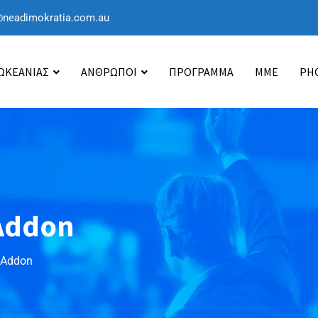
@neadimokratia.com.au
 ΩΚΕΑΝΙΑΣ
ΑΝΘΡΩΠΟΙ
ΠΡΟΓΡΑΜΜΑ
ΜΜΕ
PH
 Addon
 Addon