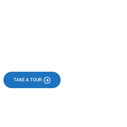
Get a Free Consultation for
Your Financial Solution
Dorem ipsum dolororem ipsum dolor sit amet consectetur
adipiscing elit sed do eiusmod
tempor incididunt ut labore et dolore magna aliqua.
TAKE A TOUR