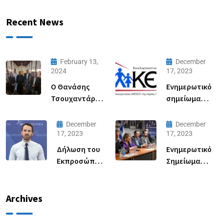
Recent News
February 13,
December
2024
17, 2023
Ο Θανάσης
Ενημερωτικό
Τσουχαντάρης
σημείωμα
Πρόεδρος της
του
ΝΟΔΕ
Γραφείου
December
December
Αυστραλίας
Τύπου της
17, 2023
17, 2023
στην
Νέας
Δήλωση του
Ενημερωτικό
Τασμανία για
Δημοκρατίας
Εκπροσώπου
Σημείωμα
συνάντηση με
για την
Τύπου της
του
την ΤΟ ΝΔ
παράδοση
Νέας
Γραφείου
Τασμανίας
ειδών
Δημοκρατίας
Τύπου της
Archives
ρουχισμού
Νίκου
Νέας
στο Κέντρο